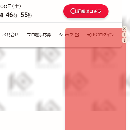
08日（土）
詳細はコチラ
46
53
間
分
秒
×
↑
お問合せ
プロ選手応募
ショップ
FCログイン
↓