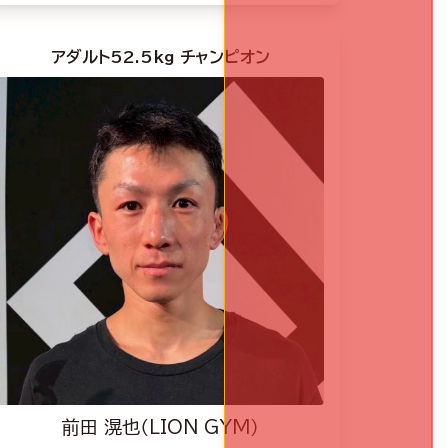
アダルト52.5kg チャンピオン
前田 滉也（LION GYM）