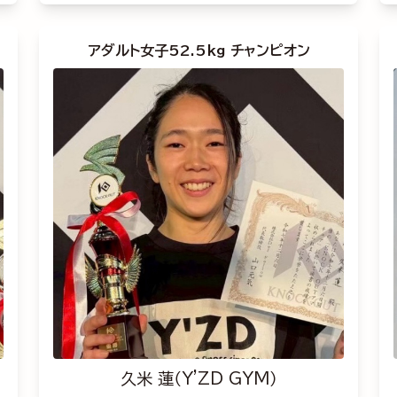
アダルト女子52.5kg チャンピオン
久米 蓮（Y'ZD GYM）