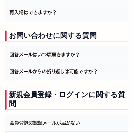
サイトの
大会情報
から観戦したい大会を選択していた
再入場はできますか？
だき、案内にある販売所またはショップサイトからご購
入ください。
再入場は可能ですが、半券をご提示いただいておりま
す。席をお立ちになる際は、半券をお忘れにならないよ
お問い合わせに関する質問
うご注意ください。
回答メールはいつ頃届きますか？
通常は、即日または近日中にご指定のメールアドレスま
回答メールからの折り返しは可能ですか？
でお返しいたします。
繁忙期は、一週間ほどお時間をいただく場合がござい
はい。折り返し可能です。
ます。
ご返信して頂いた内容が問い合わせ内容に関連するも
新規会員登録・ログインに関する質
のである場合に限り、重ねて対応をさせていただきま
問
す。
初回のお問い合わせ内容に関連性のない新規のお問い
合わせについては、お手数ですが再度問い合わせフォ
会員登録の認証メールが届かない
ームにて入力・送信をお願いいたします。