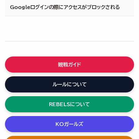
お手数お掛けしますが、以下の点をご確認ください。
Googleログインの際にアクセスがブロックされる
入力したメールアドレスに間違えがないか。
当サイトのタブを複数開き、任意のタブで既に別のアカ
迷惑メールフォルダに送信されていないか。
ウントとしてログインしている場合、この問題が発生す
メールボックスの容量に問題はないか。
る恐れがあります。
knockoutfc.jp からの受信を許可しているか。
ログイン中のアカウントをログアウトさせるか、お使い
のブラウザを再起動してもう一度お試しください。
観戦ガイド
ルールについて
REBELSについて
KOガールズ