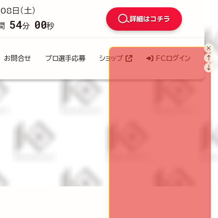
08日（土）
詳細はコチラ
53
59
間
分
秒
×
↑
お問合せ
プロ選手応募
ショップ
FCログイン
↓