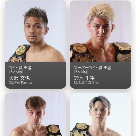
ライト級 王者
スーパーライト級 王者
(62.5kg)
(65.0kg)
大沢 文也
鈴木 千裕
OSAWA Fumiya
SUZUKI Chihiro