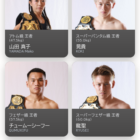
アトム級 王者
スーパーバンタム級 王者
(47.5kg)
(55.0kg)
山田 真子
晃貴
YAMADA Mako
KOKI
フェザー級 王者
スーパーフェザー級 王者
(57.5kg)
(60.0kg)
チュームーシーフー
龍聖
QUMUXIFU
RYUSEI