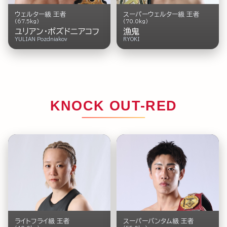
ウェルター級 王者
スーパーウェルター級 王者
(67.5kg)
(70.0kg)
ユリアン・ポズドニアコフ
漁鬼
YULIAN Pozdniakov
RYOKI
KNOCK OUT-RED
スーパーバンタム級 王者
ライトフライ級 王者