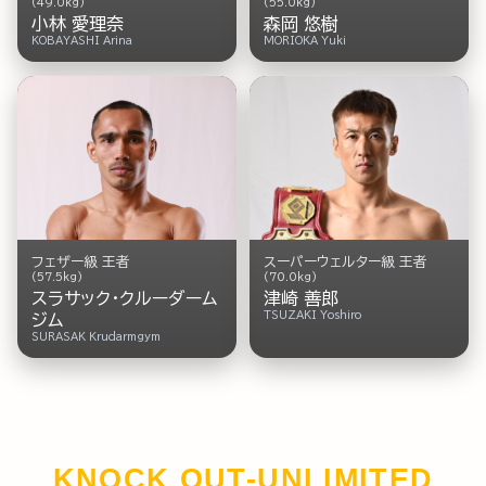
(55.0kg)
(49.0kg)
森岡 悠樹
小林 愛理奈
MORIOKA Yuki
KOBAYASHI Arina
フェザー級 王者
スーパーウェルター級 王者
(57.5kg)
(70.0kg)
スラサック・クルーダーム
津崎 善郎
TSUZAKI Yoshiro
ジム
SURASAK Krudarmgym
KNOCK OUT-UNLIMITED