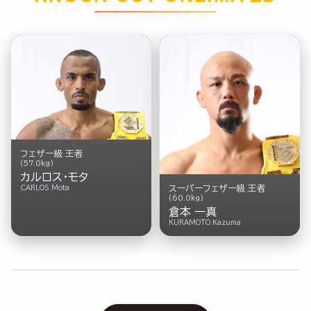
フェザー級 王者
(57.0kg)
カルロス・モタ
スーパーフェザー級 王者
CARLOS Mota
(60.0kg)
倉本 一真
KURAMOTO Kazuma