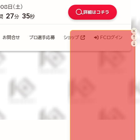
08日（土）
詳細はコチラ
27
33
間
分
秒
×
↑
お問合せ
プロ選手応募
ショップ
FCログイン
↓