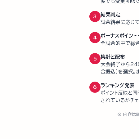
度でも変更可能で
結果判定
3
試合結果に応じて
ボーナスポイント
4
全試合的中で総合
集計と配布
5
大会終了から24
金振込）を選択。
ランキング発表
6
ポイント反映と同
されているかチェ
※ 内容は