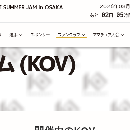
T SUMMER JAM in OSAKA
2026年08月
02
05
あと
日
時
報
選手
スポンサー
ファンクラブ
アマチュア大会
(KOV)