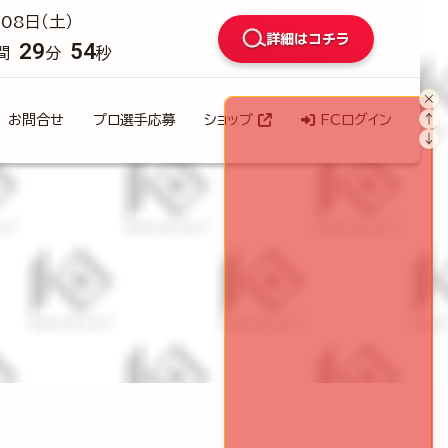
08日（土）
詳細はコチラ
29
52
間
分
秒
×
↑
お問合せ
プロ選手応募
ショップ
FCログイン
↓