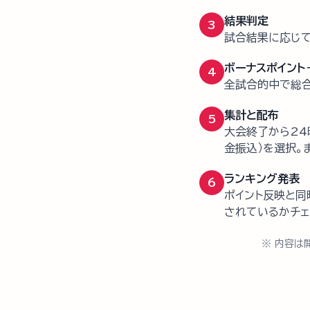
結果判定
3
試合結果に応じて
ボーナスポイント
4
全試合的中で総合
集計と配布
5
大会終了から24
金振込）を選択。
ランキング発表
6
ポイント反映と同
されているかチェ
※ 内容は