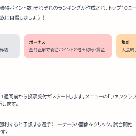
「獲得ポイント数」それぞれのランキングが作成され、トップ10ユ
家族に自慢しましょう！
ボーナス
集計
締切
全問正解で総合ポイント2倍＋称号・賞金
大会終
1週間前から投票受付がスタートします。メニューの「ファンクラブ」
択します。
勝利すると予想する選手（コーナー）の画像をクリック。試合開始
す。