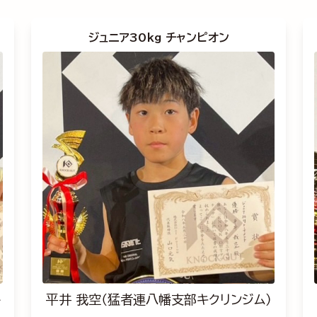
ジュニア30kg チャンピオン
ト
平井 我空（猛者連八幡支部キクリンジム）