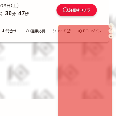
08日（土）
詳細はコチラ
30
45
間
分
秒
×
↑
お問合せ
プロ選手応募
ショップ
FCログイン
↓