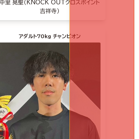
中里 晃聖（KNOCK OUTクロスポイント
吉祥寺）
アダルト70kg チャンピオン