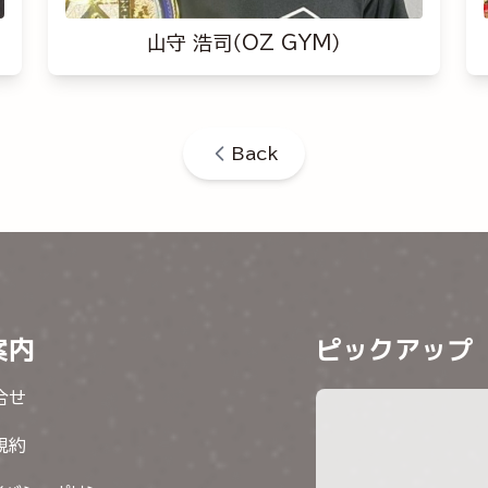
山守 浩司（OZ GYM）
Back
案内
ピックアップ
合せ
規約