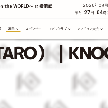
 on the WORLD～ @ 横浜武
2026年09月
27
04
あと
日
時
報
選手
スポンサー
ファンクラブ
アマチュア大会
ARO）｜KNOC