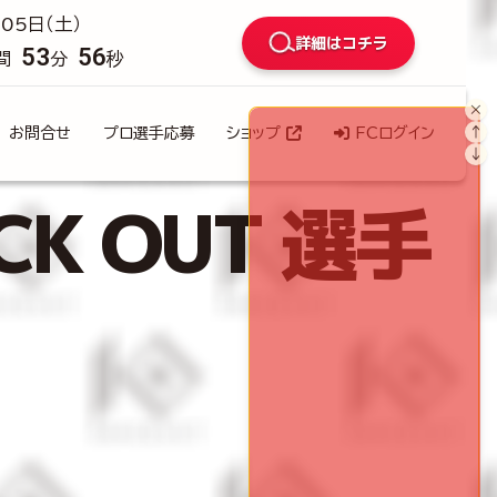
05日（土）
詳細はコチラ
53
54
間
分
秒
×
↑
お問合せ
プロ選手応募
ショップ
FCログイン
↓
K OUT 選手