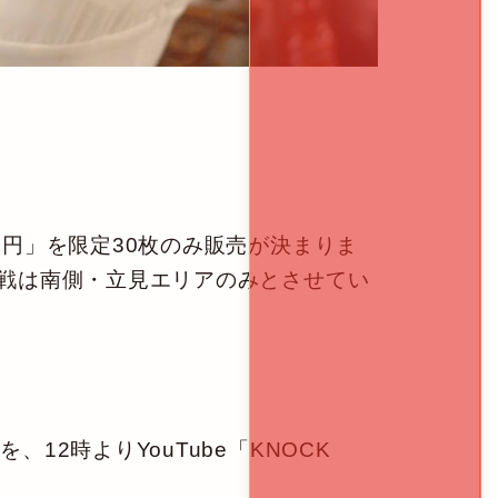
0円」を限定30枚のみ販売が決まりま
観戦は南側・立見エリアのみとさせてい
2時よりYouTube「KNOCK