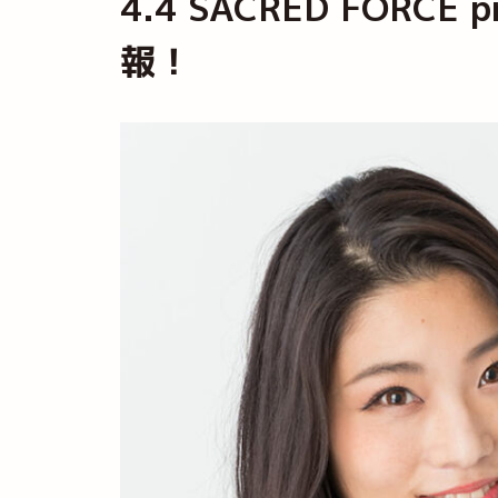
4.4 SACRED FORCE 
報！