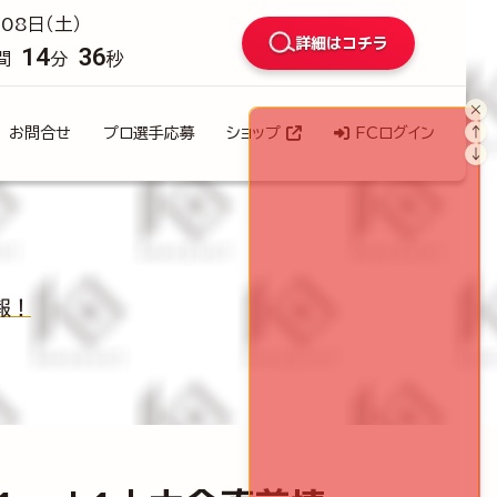
08日（土）
詳細はコチラ
14
35
間
分
秒
×
↑
お問合せ
プロ選手応募
ショップ
FCログイン
↓
情報！