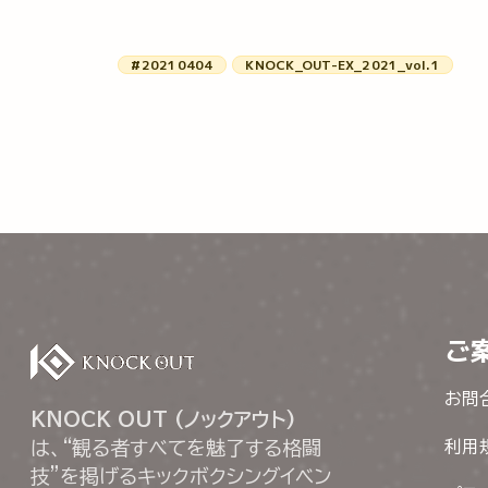
#20210404
KNOCK_OUT-EX_2021_vol.1
ご
お問
KNOCK OUT (ノックアウト)
は、“観る者すべてを魅了する格闘
利用
技”を掲げるキックボクシングイベン