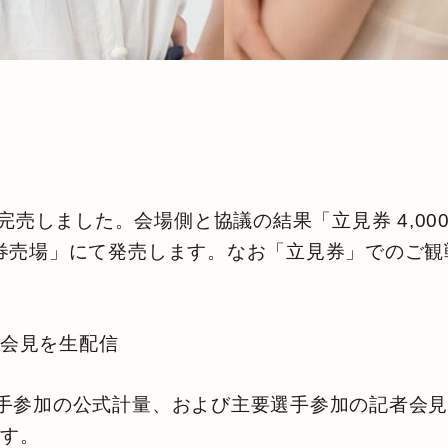
売しました。会場側と協議の結果「立見券 4,00
当日券売場」にて発売します。なお「立見券」でのご
者会見を生配信
手参加の公式計量、および主要選手参加の記者会見を、1
ます。