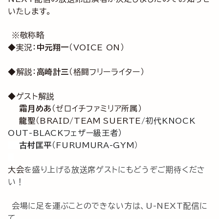
いたします。
※敬称略
◆実況：
中元翔一
（VOICE ON）
◆解説：
高崎計三
（格闘フリーライター）
◆ゲスト解説
霜月めあ
（ゼロイチファミリア所属）
龍聖
（BRAID/TEAM SUERTE
/初代KNOCK
OUT-BLACKフェザー級王者）
古村匡平
（FURUMURA-GYM
）
大会
を盛り上げる放送席ゲストにもどうぞご期待くださ
い！
会場に足を運ぶことのできない方は、U-NEXT配信に
て