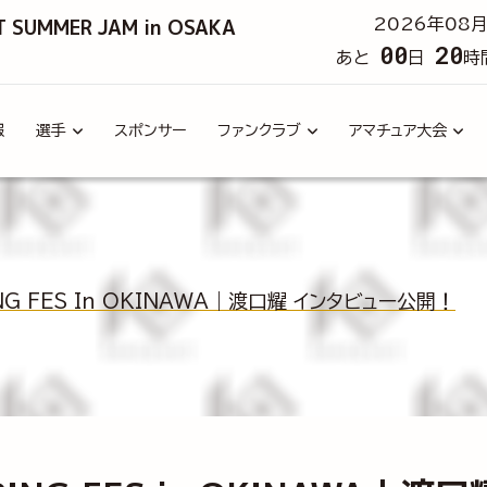
T SUMMER JAM in OSAKA
2026年08月
00
20
あと
日
時
報
選手
スポンサー
ファンクラブ
アマチュア大会
ING FES In OKINAWA｜渡口耀 インタビュー公開！