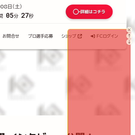
08日（土）
詳細はコチラ
05
26
間
分
秒
×
↑
お問合せ
プロ選手応募
ショップ
FCログイン
↓