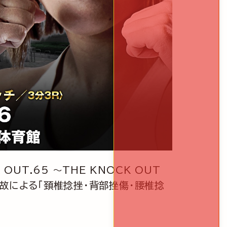
OUT.65 ～THE KNOCK OUT
故による「頚椎捻挫・背部挫傷・腰椎捻