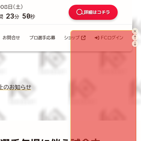
08日（土）
詳細はコチラ
23
48
間
分
秒
×
↑
お問合せ
プロ選手応募
ショップ
FCログイン
↓
中止のお知らせ