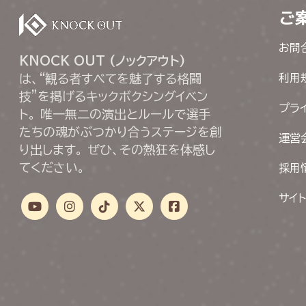
ご
お問
KNOCK OUT (ノックアウト)
は、“観る者すべてを魅了する格闘
利用
技”を掲げるキックボクシングイベン
プラ
ト。 唯一無二の演出とルールで選手
たちの魂がぶつかり合うステージを創
運営
り出します。 ぜひ、その熱狂を体感し
てください。
採用
サイ