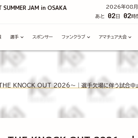
T SUMMER JAM in OSAKA
2026年08月
02
02
あと
日
時
報
選手
スポンサー
ファンクラブ
アマチュア大会
5 ～THE KNOCK OUT 2026～｜選手欠場に伴う試合