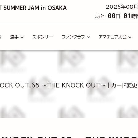
T SUMMER JAM in OSAKA
2026年08月
00
01
あと
日
時
報
選手
スポンサー
ファンクラブ
アマチュア大会
s KNOCK OUT.65 ～THE KNOCK OUT～｜カード