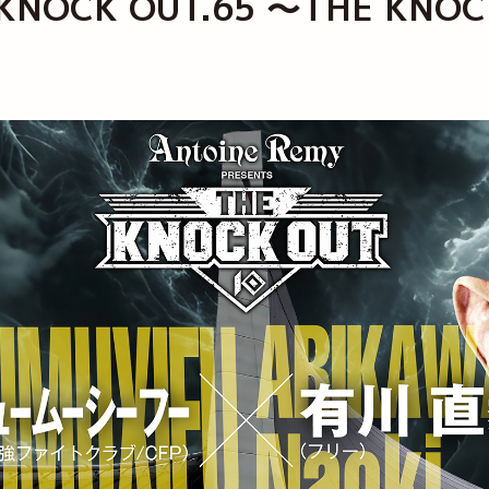
ts KNOCK OUT.65 ～THE 