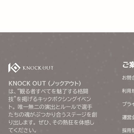
ご
お問
KNOCK OUT (ノックアウト)
は、“観る者すべてを魅了する格闘
利用
技”を掲げるキックボクシングイベン
プラ
ト。 唯一無二の演出とルールで選手
たちの魂がぶつかり合うステージを創
運営
り出します。 ぜひ、その熱狂を体感し
てください。
採用