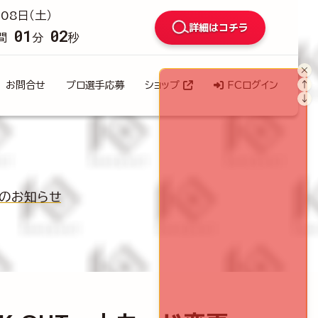
08日（土）
詳細はコチラ
01
00
間
分
秒
×
↑
お問合せ
プロ選手応募
ショップ
FCログイン
↓
変更のお知らせ