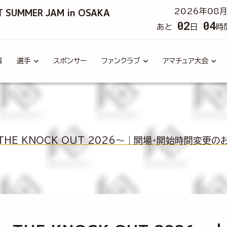
T SUMMER JAM in OSAKA
2026年08月
02
04
あと
日
時
報
選手
スポンサー
ファンクラブ
アマチュア大会
 ～THE KNOCK OUT 2026～｜開場・開始時間変更