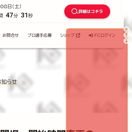
08日（土）
詳細はコチラ
47
29
間
分
秒
×
↑
お問合せ
プロ選手応募
ショップ
FCログイン
↓
のお知らせ