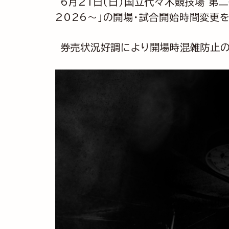
6月21日（日）国立代々木競技場 第二体育
2026～」の開場・試合開始時間変更
券売状況好調により開場時混雑防止の