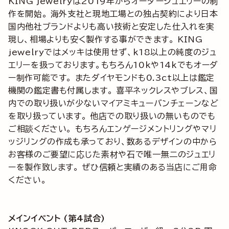
KING jewelryは2019年からオーダージュエリーの制
作を開始。 海外支社と現地工場との独占契約により日本
国内他社ブランドよりも高い技術と安定した仕入れを実
現し、相場よりも安く製作する事ができます。 KING
jewelryではメッキは使用せず、k18以上の純度のジュ
エリーを扱っております。もちろん10kや14kでもオーダ
ー制作可能です。 またダイヤモンドも0.3ct以上は鑑定
機関の鑑定書も付属します。 喜平ネックレスやブレス、国
内での取り扱いが少ないマイアミキューバンチェーンなど
を取り扱っています。 他店での取り扱いの無いものでも
ご相談ください。 もちろんエンゲージメントリングやマリ
ッジリングの作成も承っており、数あるデザインの中から
お客様のご要望に応じた素材や石で唯一無二のジュエリ
ーを製作致します。 ぜひ信頼と実績のある当店にご用命
ください。
メインイベント (第4試合)