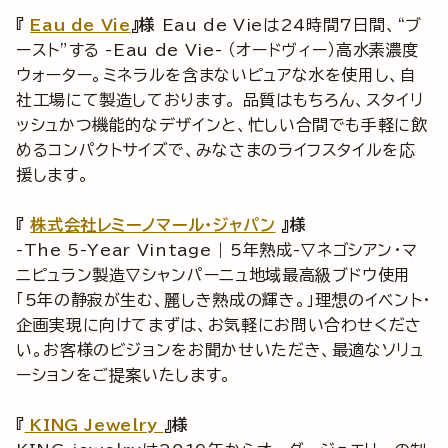
『
Eau de Vie
』様
Eau de Vieは24時間7日間、“ブ
ースト”する -Eau de Vie- （オードヴィー）高水素濃度
ウォーター。ミネラルを含まないピュアな水を使用し、自
社工場にて製造しております。 品質はもちろん、スタイリ
ッシュかつ機能的なデザインと、忙しい合間でも手軽に飲
めるコンパクトサイズで、みなさまのライフスタイルを応
援します。
『
株式会社レミーノマール・ジャパン
』様
-The 5-Year Vintage | 5年熟成-▽ネゴシアン・マ
ニピュラン製造▽シャンパーニュ地域最高級ブドウ使用
「5年の静寂が生む、麗しき熟成の輝き。」理想のイベント・
企画実現に向けてまずは、お気軽にお問い合わせくださ
い。お客様のビジョンをお聞かせいただき、最適なソリュ
ーションをご提案いたします。
『
KING Jewelry
』様