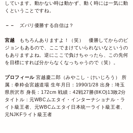
しています。動かない時は動かず、動く時には一気に動
くということですね。
－－
ズバリ優勝する自信は？
宮越
もちろんありますよ！（笑） 優勝してからのビ
ジョンもあるので、ここでまけていられないなというの
もありますよね。逆にここで負けちゃったら、この先何
を目標にすれば分からなくなっちゃうので（笑）。
プロフィール
宮越慶二郎（みやこし・けいじろう）
所
属：拳粋会宮越道場
生年月日：1990/1/28
出身：埼玉
県所沢市
身長：172cm
戦績：42戦27勝(8KO)13敗2分
タイトル：元WBCムエタイ・インターナショナル・ラ
イト級王者、元WBCムエタイ日本統一ライト級王者、
元NJKFライト級王者