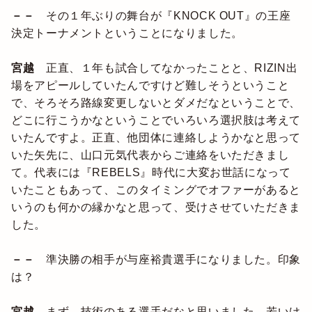
－－
その１年ぶりの舞台が『KNOCK OUT』の王座
決定トーナメントということになりました。
宮越
正直、１年も試合してなかったことと、RIZIN出
場をアピールしていたんですけど難しそうということ
で、そろそろ路線変更しないとダメだなということで、
どこに行こうかなということでいろいろ選択肢は考えて
いたんですよ。正直、他団体に連絡しようかなと思って
いた矢先に、山口元気代表からご連絡をいただきまし
て。代表には『REBELS』時代に大変お世話になって
いたこともあって、このタイミングでオファーがあると
いうのも何かの縁かなと思って、受けさせていただきま
した。
－－
準決勝の相手が与座裕貴選手になりました。印象
は？
宮越
まず、技術のある選手だなと思いました。若いけ