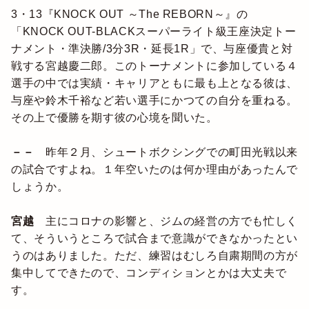
3・13『KNOCK OUT ～The REBORN～』の
「KNOCK OUT-BLACKスーパーライト級王座決定トー
ナメント・準決勝/3分3R・延長1R」で、与座優貴と対
戦する宮越慶二郎。このトーナメントに参加している４
選手の中では実績・キャリアともに最も上となる彼は、
与座や鈴木千裕など若い選手にかつての自分を重ねる。
その上で優勝を期す彼の心境を聞いた。
－－
昨年２月、シュートボクシングでの町田光戦以来
の試合ですよね。１年空いたのは何か理由があったんで
しょうか。
宮越
主にコロナの影響と、ジムの経営の方でも忙しく
て、そういうところで試合まで意識ができなかったとい
うのはありました。ただ、練習はむしろ自粛期間の方が
集中してできたので、コンディションとかは大丈夫で
す。