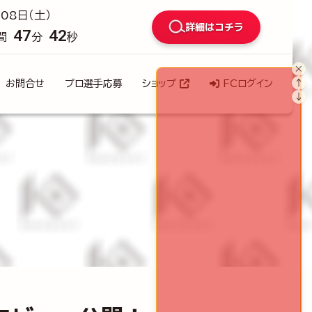
08日（土）
詳細はコチラ
47
40
間
分
秒
×
↑
お問合せ
プロ選手応募
ショップ
FCログイン
↓