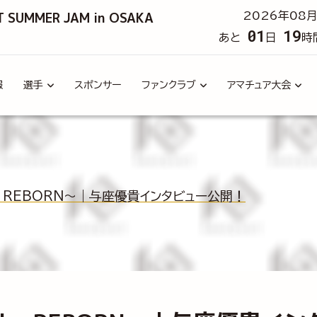
T SUMMER JAM in OSAKA
2026年08月
01
19
あと
日
時
報
選手
スポンサー
ファンクラブ
アマチュア大会
The REBORN～｜与座優貴インタビュー公開！