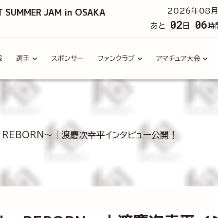
T SUMMER JAM in OSAKA
2026年08月
02
06
あと
日
時
報
選手
スポンサー
ファンクラブ
アマチュア大会
The REBORN～｜渡慶次幸平インタビュー公開！