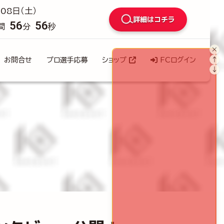
08日（土）
詳細はコチラ
56
54
間
分
秒
×
↑
お問合せ
プロ選手応募
ショップ
FCログイン
↓