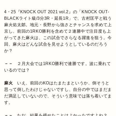
4・25『KNOCK OUT 2021 vol.2』の「KNOCK OUT-
BLACKライト級/3分3R・延長1R」で、古村匡平と戦う
麻火佑太郞。地元・長野から強さとチャンスを求めて上
京し、前回の1RKO勝利を含めて２連勝中で注目度も上
がってきた麻火は、この試合でさらなる躍進を狙う。今
回、麻火はどんな試合を見せようとしているのだろう
か？
－－
２月大会では1RKO勝利で連勝です。波に乗れて
いるのでは？
麻火
いえ、前回のKOはたまたまというか、倒そうと
思って倒したわけじゃないですし、自分の中ではまだま
だ満足していないので、そういう意味では落ち着いてま
す。
－－
ただ、結果を残せたことはよかったですよね？