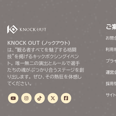
ご
お問
KNOCK OUT (ノックアウト)
は、“観る者すべてを魅了する格闘
利用
技”を掲げるキックボクシングイベン
プラ
ト。 唯一無二の演出とルールで選手
たちの魂がぶつかり合うステージを創
運営
り出します。 ぜひ、その熱狂を体感し
てください。
採用
サイ