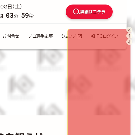
08日（土）
詳細はコチラ
03
57
間
分
秒
×
↑
お問合せ
プロ選手応募
ショップ
FCログイン
↓