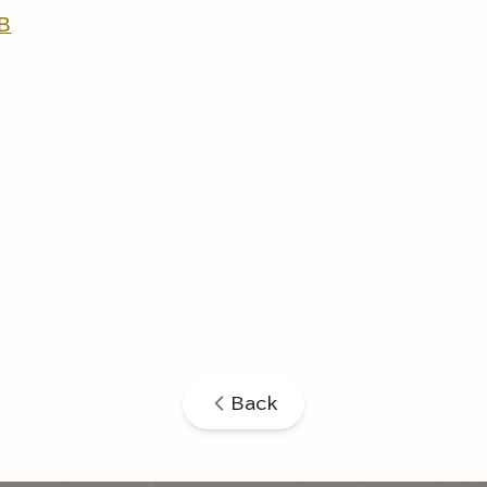
B
Back