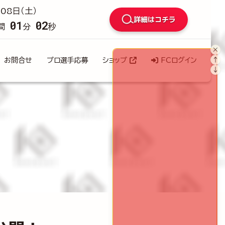
08日（土）
詳細はコチラ
01
01
間
分
秒
×
↑
お問合せ
プロ選手応募
ショップ
FCログイン
↓