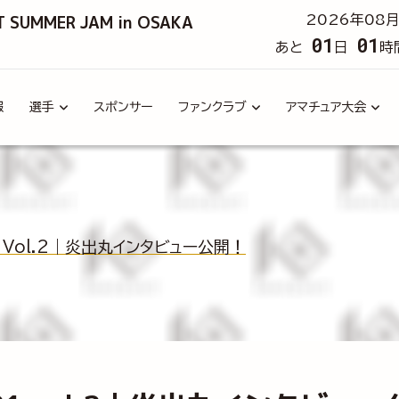
T SUMMER JAM in OSAKA
2026年08月
01
01
あと
日
時
報
選手
スポンサー
ファンクラブ
アマチュア大会
21 Vol.2｜炎出丸インタビュー公開！