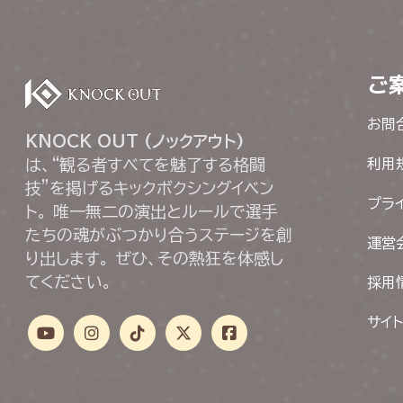
ご
お問
KNOCK OUT (ノックアウト)
は、“観る者すべてを魅了する格闘
利用
技”を掲げるキックボクシングイベン
プラ
ト。 唯一無二の演出とルールで選手
たちの魂がぶつかり合うステージを創
運営
り出します。 ぜひ、その熱狂を体感し
てください。
採用
サイ