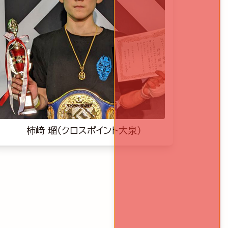
柿﨑 瑠（クロスポイント大泉）