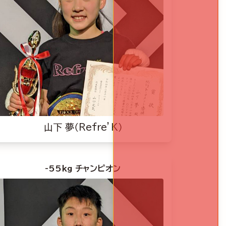
山下 夢（Refre’K）
-55kg チャンピオン