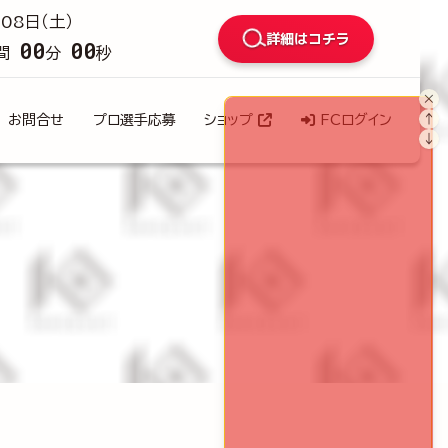
08日（土）
詳細はコチラ
00
00
間
分
秒
×
↑
お問合せ
プロ選手応募
ショップ
FCログイン
↓