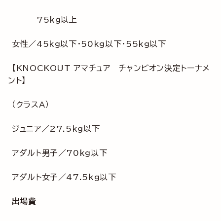
75kg以上
女性／45kg以下・50kg以下・55kg以下
【KNOCKOUT アマチュア チャンピオン決定トーナメ
ント】
（クラスA）
ジュニア／27.5kg以下
アダルト男子／70kg以下
アダルト女子／47.5kg以下
出場費