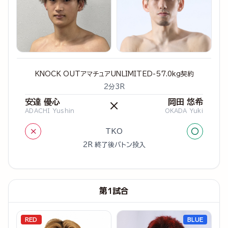
KNOCK OUTアマチュアUNLIMITED-57.0kg契約
2分3R
安達 優心
岡田 悠希
×
ADACHI Yushin
OKADA Yuki
×
○
TKO
2R 終了後バトン投入
第1試合
RED
BLUE