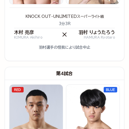
KNOCK OUT-UNLIMITEDスーパーライト級
3分3R
木村 亮彦
羽村 りょうたろう
×
KIMURA Akihiro
HAMURA Ryotaro
羽村選手の怪我により試合中止
第4試合
RED
BLUE