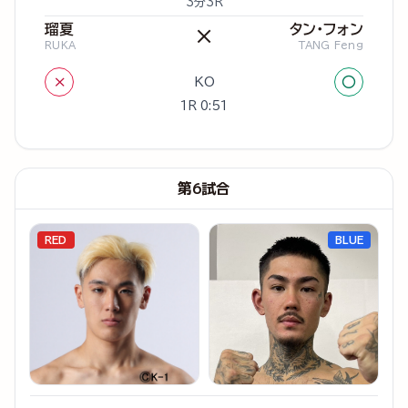
3分3R
瑠夏
タン・フォン
×
RUKA
TANG Feng
×
○
KO
1R 0:51
第6試合
RED
BLUE