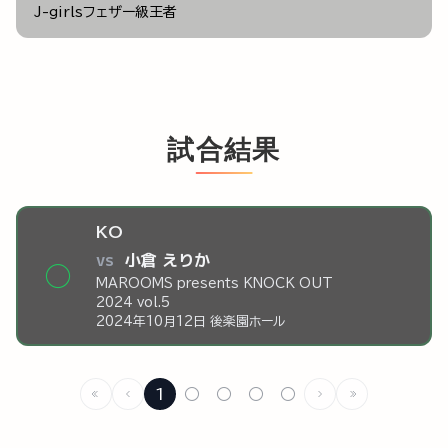
J-girlsフェザー級王者
試合結果
KO
vs
小倉 えりか
◯
MAROOMS presents KNOCK OUT
2024 vol.5
2024年10月12日 後楽園ホール
1
○
○
○
○