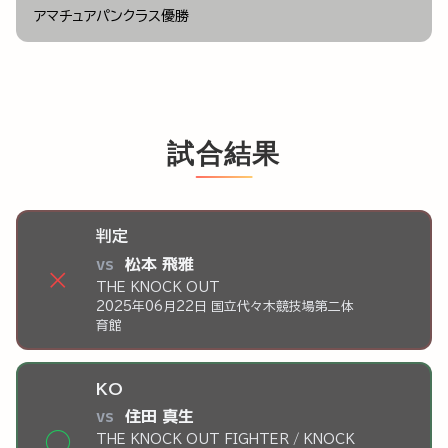
アマチュアパンクラス優勝
試合結果
判定
vs
松本 飛雅
×
THE KNOCK OUT
2025年06月22日 国立代々木競技場第二体
育館
KO
vs
住田 真生
◯
THE KNOCK OUT FIGHTER / KNOCK