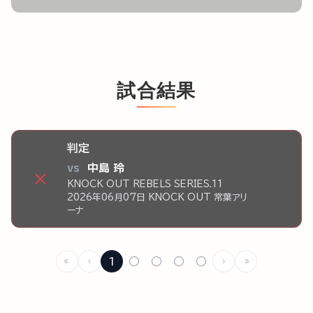
試合結果
判定
vs
中島 玲
×
KNOCK OUT REBELS SERIES.11
2026年06月07日 KNOCK OUT 常葉アリ
ーナ
1
○
○
○
○