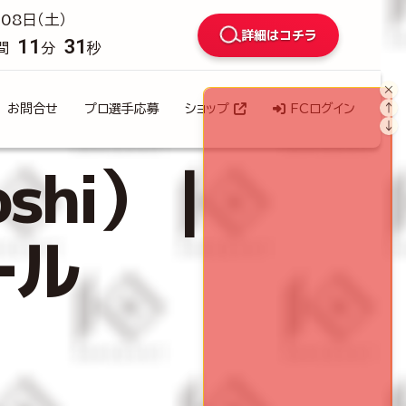
08日（土）
詳細はコチラ
11
30
間
分
秒
×
↑
お問合せ
プロ選手応募
ショップ
FCログイン
↓
oshi）｜
ール