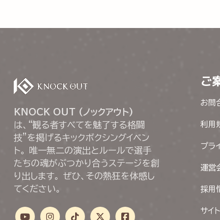
ご
お問
KNOCK OUT (ノックアウト)
は、“観る者すべてを魅了する格闘
利用
技”を掲げるキックボクシングイベン
プラ
ト。 唯一無二の演出とルールで選手
たちの魂がぶつかり合うステージを創
運営
り出します。 ぜひ、その熱狂を体感し
てください。
採用
サイ