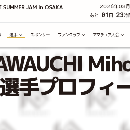
T SUMMER JAM in OSAKA
2026年08月
01
23
あと
日
時
報
選手
スポンサー
ファンクラブ
アマチュア大会
AUCHI Mih
UT 選手プロフィ