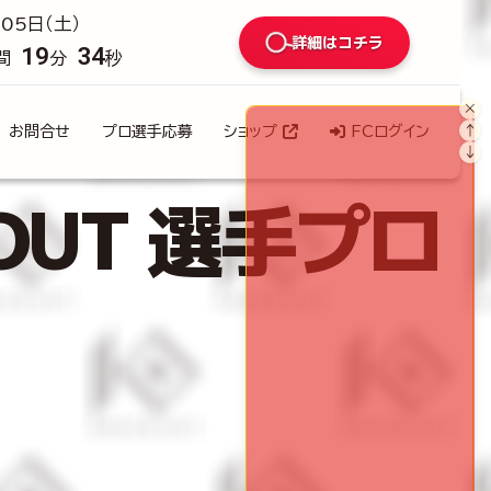
05日（土）
詳細はコチラ
19
32
間
分
秒
×
↑
お問合せ
プロ選手応募
ショップ
FCログイン
↓
OUT 選手プロ