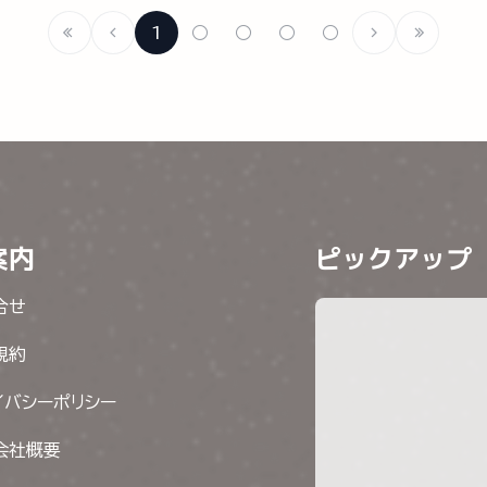
1
○
○
○
○
案内
ピックアップ
合せ
規約
イバシーポリシー
会社概要