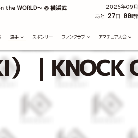
 on the WORLD～ @ 横浜武
2026年09月
27
00
あと
日
時
報
選手
スポンサー
ファンクラブ
アマチュア大会
I）｜KNOCK 