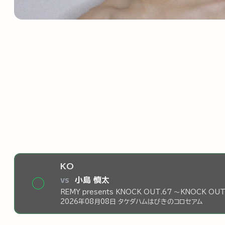
KO
vs
小島 慎太
◯
REMY presents KNOCK OUT.67 ～KNOCK OUT
2026年08月08日 タケダハムはびきのコロセアム