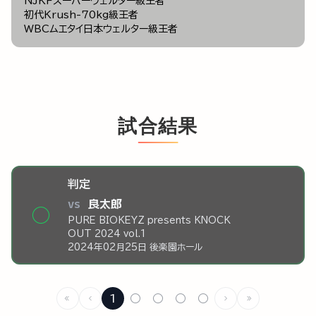
NJKFスーパーウェルター級王者
初代Krush-70kg級王者
WBCムエタイ日本ウェルター級王者
試合結果
判定
vs
良太郎
◯
PURE BIOKEYZ presents KNOCK
OUT 2024 vol.1
2024年02月25日 後楽園ホール
1
○
○
○
○