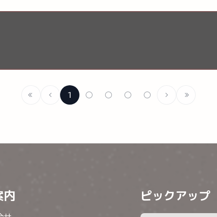
1
○
○
○
○
案内
ピックアップ
合せ