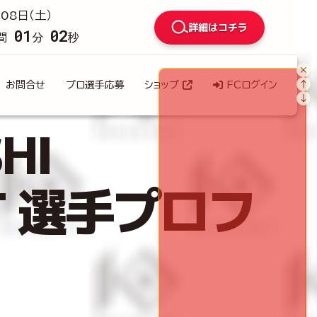
08日（土）
詳細はコチラ
01
00
間
分
秒
×
↑
お問合せ
プロ選手応募
ショップ
FCログイン
↓
HI
UT 選手プロフ