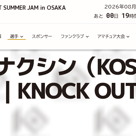
T SUMMER JAM in OSAKA
2026年08月
00
19
あと
日
時
報
選手
スポンサー
ファンクラブ
アマチュア大会
クシン（KOS
n）｜KNOCK O