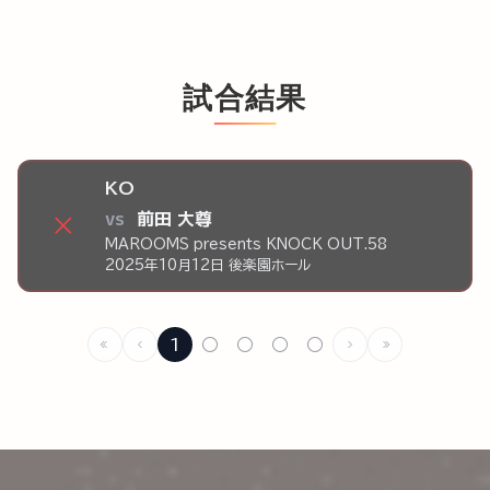
試合結果
KO
vs
前田 大尊
×
MAROOMS presents KNOCK OUT.58
2025年10月12日 後楽園ホール
1
○
○
○
○