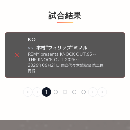
試合結果
KO
vs
木村“フィリップ”ミノル
×
REMY presents KNOCK OUT.65 ～
THE KNOCK OUT 2026～
2026年06月21日 国立代々木競技場 第二体
育館
1
○
○
○
○