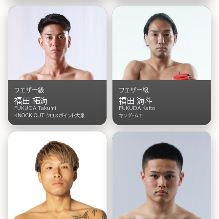
フェザー級
フェザー級
福田 拓海
福田 海斗
FUKUDA Takumi
FUKUDA Kaito
KNOCK OUT クロスポイント大泉
キング・ムエ