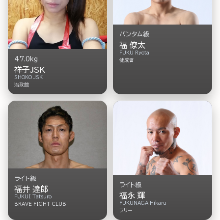
バンタム級
福 僚太
FUKU Ryota
47.0kg
健成會
祥子JSK
SHOKO JSK
治政館
ライト級
ライト級
福井 達郎
福永 輝
FUKUI Tatsuro
FUKUNAGA Hikaru
BRAVE FIGHT CLUB
フリー