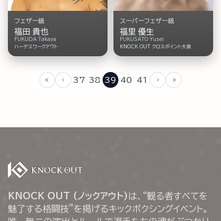
フェザー級
スーパーフェザー級
福田 貴也
福里 優生
FUKUDA Takaya
FUKUSATO Yusei
ハーデスワークアウト
KNOCK OUT クロスポイント大泉
37
38
39
40
41
KNOCK OUT (ノックアウト)
は、“観る者すべてを
魅了する格闘技”を掲げるキックボクシングイベント。