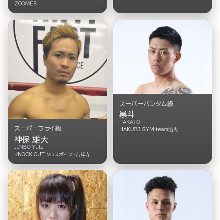
ZOOMER
スーパーバンタム級
祟斗
TAKATO
スーパーフライ級
HAKUBI GYM team箔火
神保 雄大
JINBO Yuta
KNOCK OUT クロスポイント吉祥寺