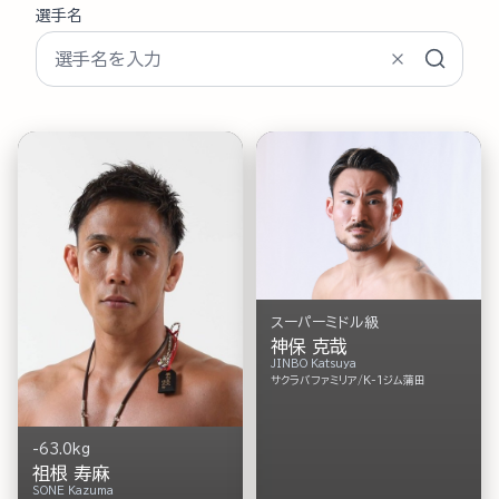
選手名
スーパーミドル級
神保 克哉
JINBO Katsuya
サクラバファミリア/K-1ジム蒲田
-63.0kg
祖根 寿麻
SONE Kazuma