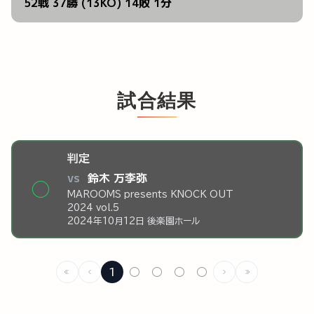
52戦 37勝 (13KO) 14敗 1分
試合結果
判定
vs
鈴木 万李弥
◯
MAROOMS presents KNOCK OUT
2024 vol.5
2024年10月12日 後楽園ホール
1
○
○
○
○