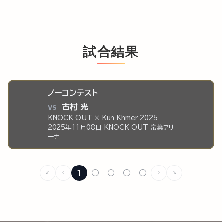
試合結果
ノーコンテスト
vs
古村 光
KNOCK OUT × Kun Khmer 2025
2025年11月08日 KNOCK OUT 常葉アリ
ーナ
1
○
○
○
○