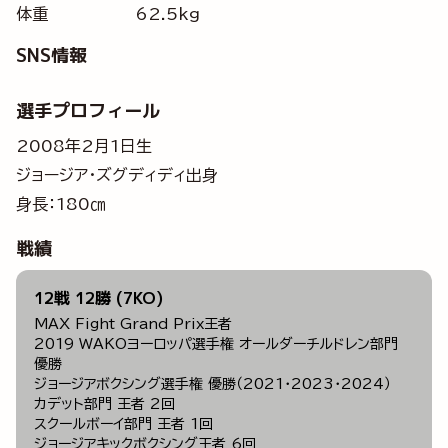
体重
62.5kg
SNS情報
選手プロフィール
2008年2月1日生
ジョージア・ズグディディ出身
身長：180㎝
戦績
12戦 12勝 (7KO)
MAX Fight Grand Prix王者
2019 WAKOヨーロッパ選手権 オールダーチルドレン部門
優勝
ジョージアボクシング選手権 優勝（2021・2023・2024）
カデット部門 王者 2回
スクールボーイ部門 王者 1回
ジョージアキックボクシング王者 6回