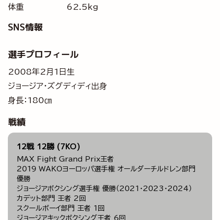
体重
62.5kg
SNS情報
選手プロフィール
2008年2月1日生
ジョージア・ズグディディ出身
身長：180㎝
戦績
12戦 12勝 (7KO)
MAX Fight Grand Prix王者
2019 WAKOヨーロッパ選手権 オールダーチルドレン部門
優勝
ジョージアボクシング選手権 優勝（2021・2023・2024）
カデット部門 王者 2回
スクールボーイ部門 王者 1回
ジョージアキックボクシング王者 6回