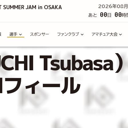
T SUMMER JAM in OSAKA
2026年08月
00
00
あと
日
時
報
選手
スポンサー
ファンクラブ
アマチュア大会
HI Tsubasa
ロフィール