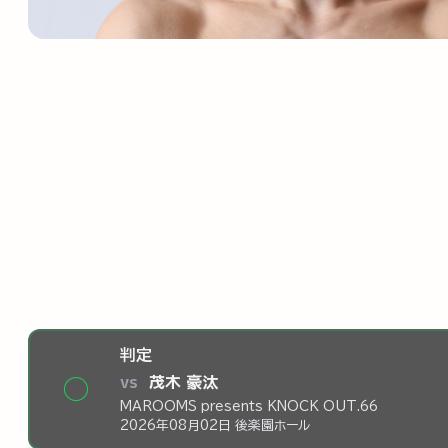
判定
vs
茂木 豪汰
◯
MAROOMS presents KNOCK OUT.66
2026年08月02日 後楽園ホール