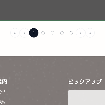
1
○
○
○
○
案内
ピックアップ
合せ
規約