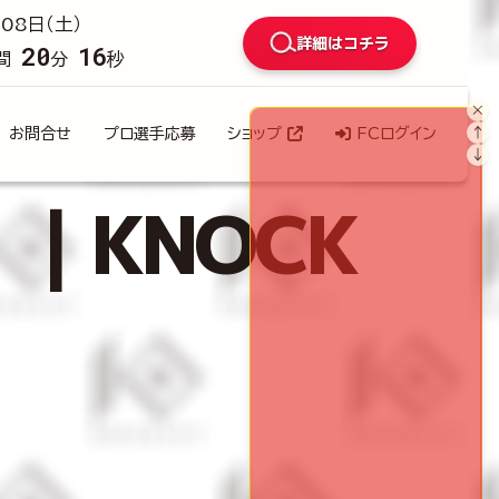
08日（土）
詳細はコチラ
20
14
間
分
秒
×
↑
お問合せ
プロ選手応募
ショップ
FCログイン
↓
）｜KNOCK