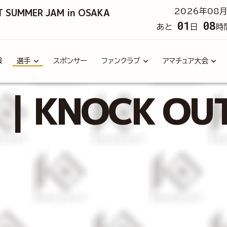
T SUMMER JAM in OSAKA
2026年08月
01
08
あと
日
時
報
選手
スポンサー
ファンクラブ
アマチュア大会
｜KNOCK OU