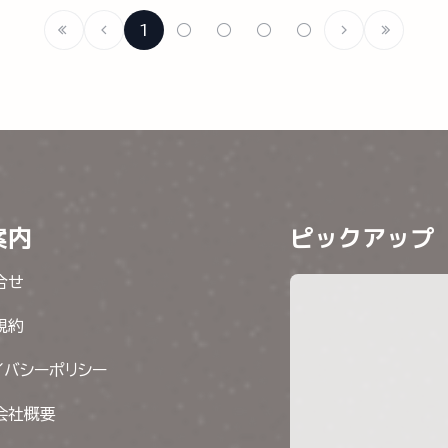
1
○
○
○
○
案内
ピックアップ
合せ
規約
イバシーポリシー
会社概要