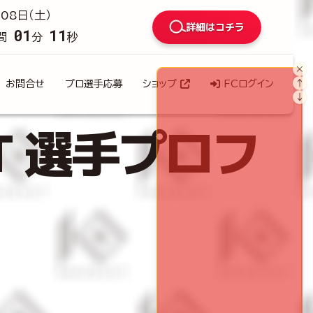
08日（土）
詳細はコチラ
01
09
間
分
秒
×
↑
お問合せ
プロ選手応募
ショップ
FCログイン
↓
T 選手プロフ