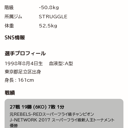
階級
-50.8kg
所属ジム
STRUGGLE
体重
52.5kg
SNS情報
選手プロフィール
1998年8月4日生 血液型：A型
東京都足立区出身
身長 : 161cm
戦績
27戦 19勝 (6KO) 7敗 1分
元REBELS-REDスーパーフライ級チャンピオン
J-NETWORK 2017 スーパーフライ級新人王トーナメント
優勝