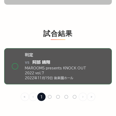
試合結果
判定
vs
阿部 晴翔
◯
MAROOMS presents KNOCK OUT
2022 vol.7
2022年11月19日 後楽園ホール
1
○
○
○
○