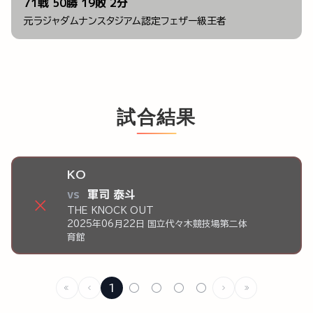
71戦 50勝 19敗 2分
元ラジャダムナンスタジアム認定フェザー級王者
試合結果
KO
vs
軍司 泰斗
×
THE KNOCK OUT
2025年06月22日 国立代々木競技場第二体
育館
1
○
○
○
○