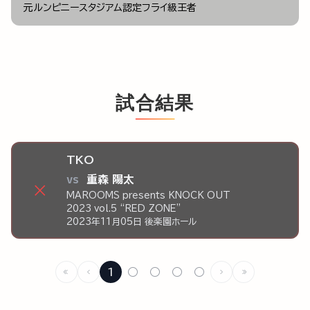
元ルンピニースタジアム認定フライ級王者
試合結果
TKO
vs
重森 陽太
×
MAROOMS presents KNOCK OUT
2023 vol.5 “RED ZONE”
2023年11月05日 後楽園ホール
1
○
○
○
○