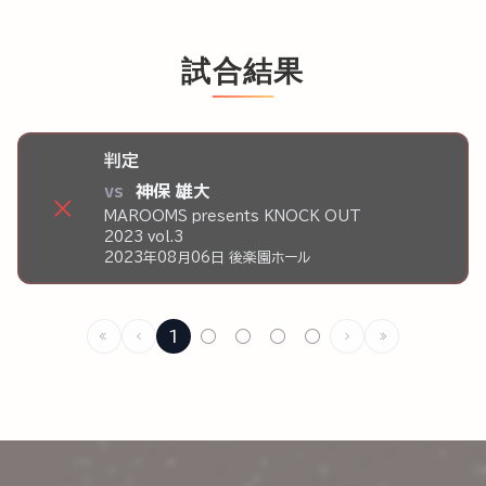
試合結果
判定
vs
神保 雄大
×
MAROOMS presents KNOCK OUT
2023 vol.3
2023年08月06日 後楽園ホール
1
○
○
○
○