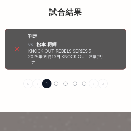
試合結果
判定
vs
松本 将輝
×
KNOCK OUT REBELS SERIES.5
2025年09月13日 KNOCK OUT 常葉アリ
ーナ
1
○
○
○
○