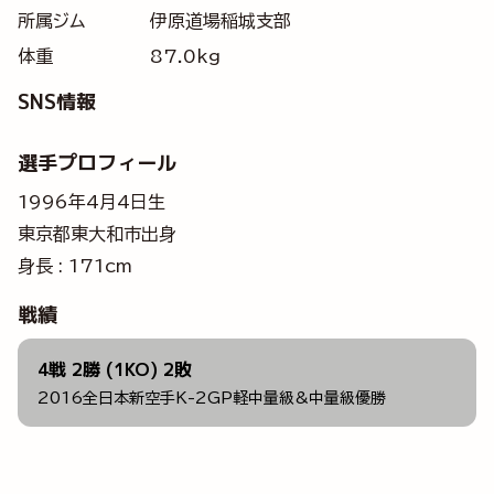
所属ジム
伊原道場稲城支部
体重
87.0kg
SNS情報
選手プロフィール
1996年4月4日生
東京都東大和市出身
身長 : 171cm
戦績
4戦 2勝 (1KO) 2敗
2016全日本新空手K-2GP軽中量級&中量級優勝