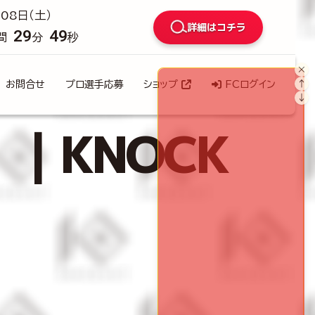
08日（土）
詳細はコチラ
29
47
間
分
秒
×
↑
お問合せ
プロ選手応募
ショップ
FCログイン
↓
）｜KNOCK