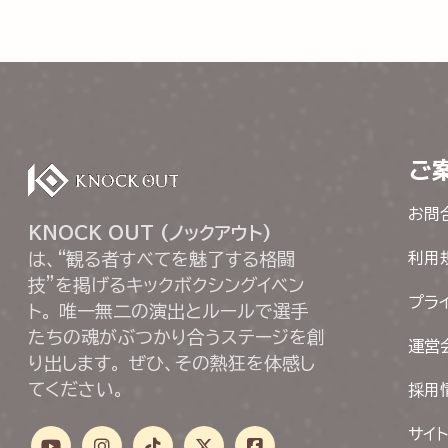
ご
お問
KNOCK OUT (ノックアウト)
は、“観る者すべてを魅了する格闘
利用
技”を掲げるキックボクシングイベン
プラ
ト。 唯一無二の演出とルールで選手
たちの魂がぶつかり合うステージを創
運営
り出します。 ぜひ、その熱狂を体感し
てください。
採用
サイ