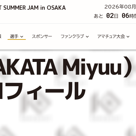
T SUMMER JAM in OSAKA
2026年08月
02
06
あと
日
時
報
選手
スポンサー
ファンクラブ
アマチュア大会
KATA Miyuu
ロフィール