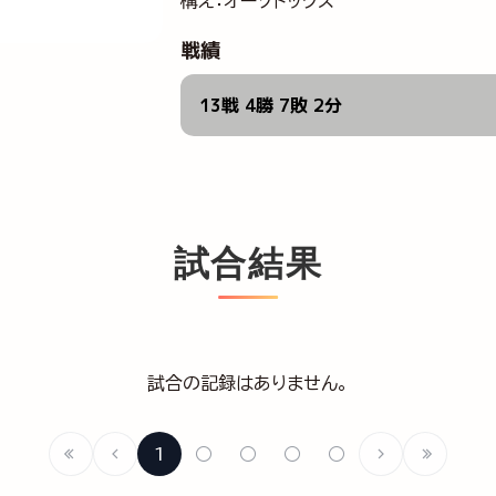
構え：オーソドックス
戦績
13戦 4勝 7敗 2分
試合結果
試合の記録はありません。
1
○
○
○
○