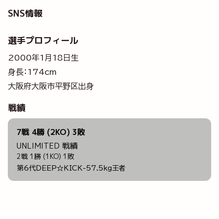
SNS情報
選手プロフィール
2000年1月18日生
身長：174cm
大阪府大阪市平野区出身
戦績
7戦 4勝 (2KO) 3敗
UNLIMITED 戦績
2戦 1勝 (1KO) 1敗
第6代DEEP☆KICK-57.5kg王者