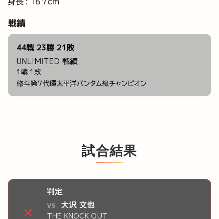
身長 : 167cm
戦績
44戦 23勝 21敗
UNLIMITED 戦績
1戦 1敗
修斗第7代環太平洋バンタム級チャンピオン
試合結果
判定
vs
大沢 文也
×
THE KNOCK OUT