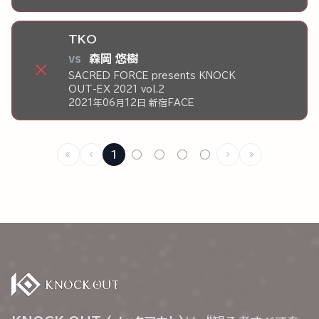
TKO
vs
森岡 悠樹
×
SACRED FORCE presents KNOCK
OUT-EX 2021 vol.2
2021年06月12日 新宿FACE
1
○
○
○
○